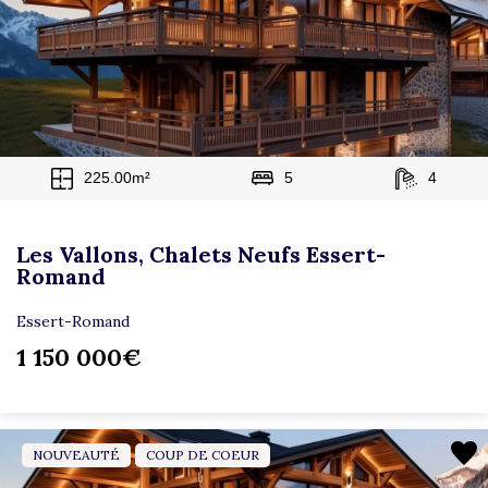
225.00m²
5
4
Les Vallons, Chalets Neufs Essert-
Romand
Essert-Romand
1 150 000€
NOUVEAUTÉ
COUP DE COEUR