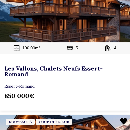
190.00m²
5
4
Les Vallons, Chalets Neufs Essert-
Romand
Essert-Romand
850 000€
NOUVEAUTÉ
COUP DE COEUR