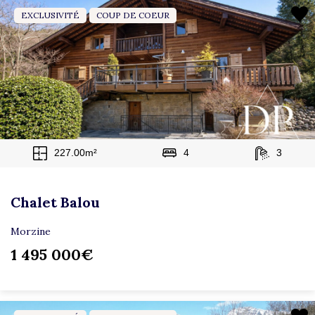
EXCLUSIVITÉ
COUP DE COEUR
227.00m²
4
3
Chalet Balou
Morzine
1 495 000€