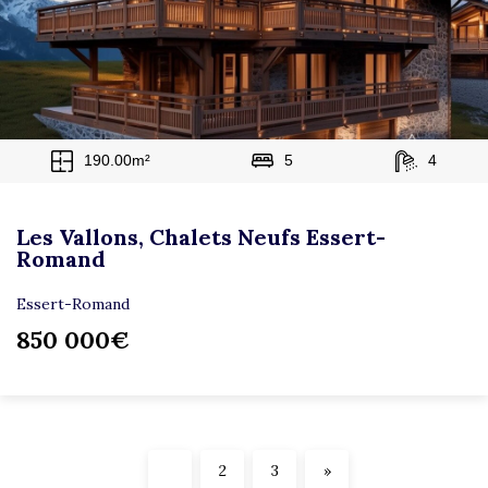
190.00m²
5
4
Les Vallons, Chalets Neufs Essert-
Romand
Essert-Romand
850 000€
1
2
3
»