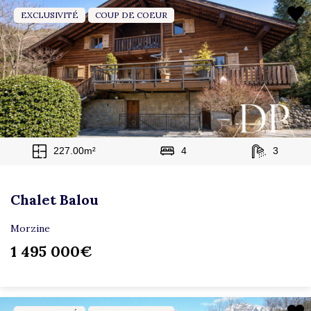
EXCLUSIVITÉ
COUP DE COEUR
227.00m²
4
3
Chalet Balou
Morzine
1 495 000€