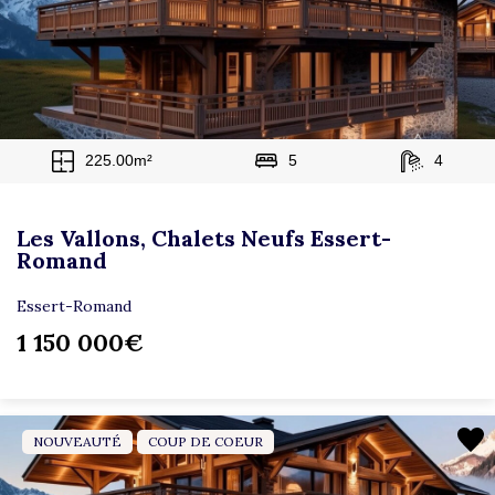
225.00m²
5
4
Les Vallons, Chalets Neufs Essert-
Romand
Essert-Romand
1 150 000€
NOUVEAUTÉ
COUP DE COEUR