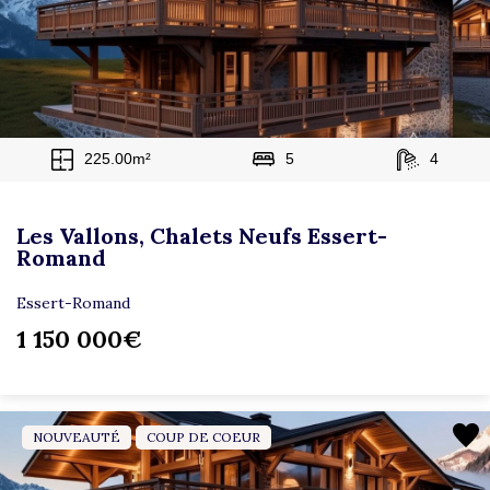
225.00m²
5
4
Les Vallons, Chalets Neufs Essert-
Romand
Essert-Romand
1 150 000€
NOUVEAUTÉ
COUP DE COEUR