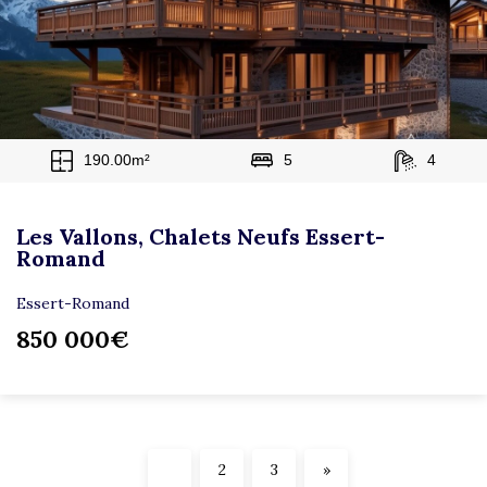
190.00m²
5
4
Les Vallons, Chalets Neufs Essert-
Romand
Essert-Romand
850 000€
1
2
3
»