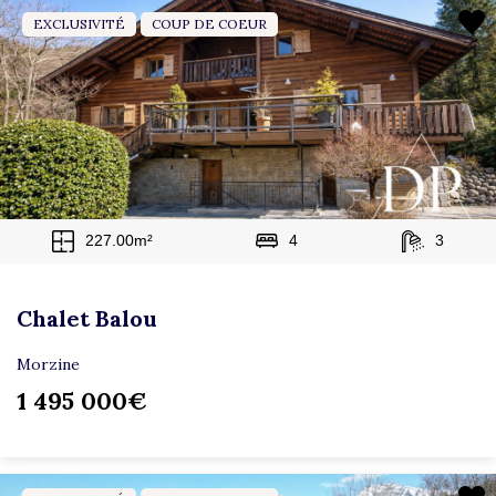
EXCLUSIVITÉ
COUP DE COEUR
227.00m²
4
3
Chalet Balou
Morzine
1 495 000€