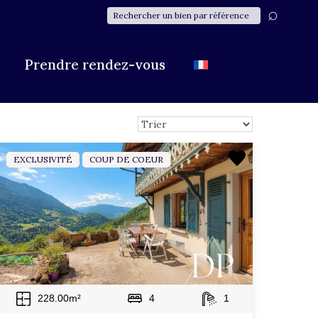
Prendre rendez-vous
Plus de critères
EXCLUSIVITÉ
COUP DE COEUR
228.00m²
4
1