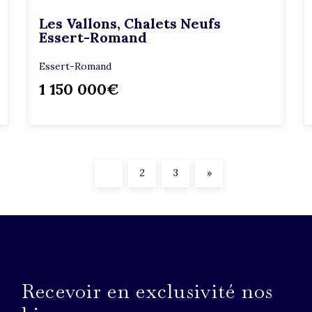
Les Vallons, Chalets Neufs
Essert-Romand
Essert-Romand
1 150 000€
1
2
3
»
Recevoir en exclusivité nos