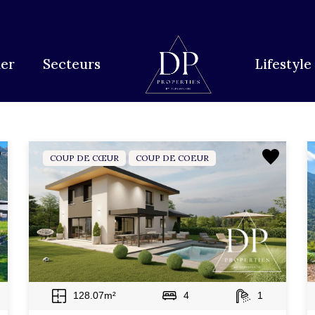
ype de biens
Localisation
Type de biens
Localisation
er
Secteurs
Lifestyle
COUP DE CŒUR
COUP DE COEUR
128.07m²
4
1