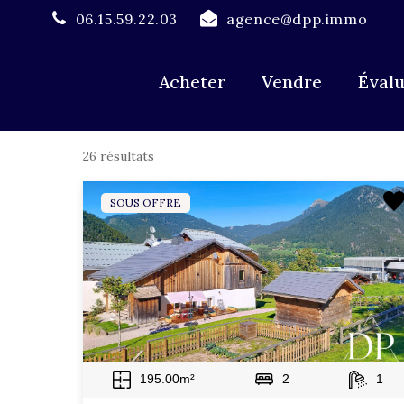
06.15.59.22.03
agence@dpp.immo
Type d'offre
T
Type d'offre
Acheter
Vendre
Évalu
26 résultats
SOUS OFFRE
195.00m²
2
1