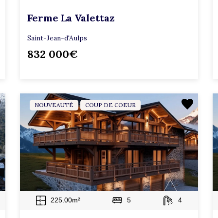
Ferme La Valettaz
Saint-Jean-d'Aulps
832 000€
NOUVEAUTÉ
COUP DE COEUR
225.00m²
5
4