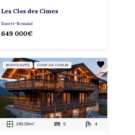
Les Clos des Cimes
Essert-Romand
649 000€
NOUVEAUTÉ
COUP DE COEUR
190.00m²
5
4