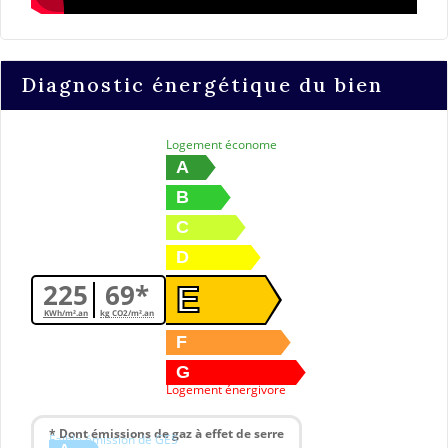
Diagnostic énergétique du bien
Logement économe
A
B
C
D
225
69*
E
KWh/m².an
kg CO2/m².an
F
G
Logement énergivore
* Dont émissions de gaz à effet de serre
Faible émission de GES