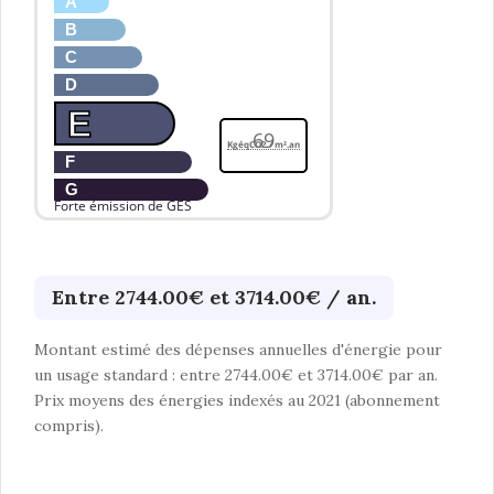
A
B
C
D
E
69
KgéqCO2 / m².an
F
G
Forte émission de GES
Entre 2744.00€ et 3714.00€ / an.
Montant estimé des dépenses annuelles d'énergie pour
un usage standard : entre 2744.00€ et 3714.00€ par an.
Prix moyens des énergies indexés au 2021 (abonnement
compris).