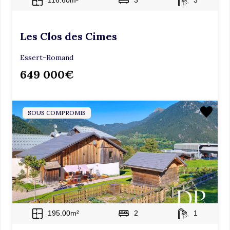
116.60m²
3
3
e
.
Les Clos des Cimes
Essert-Romand
649 000€
SOUS COMPROMIS
195.00m²
2
1