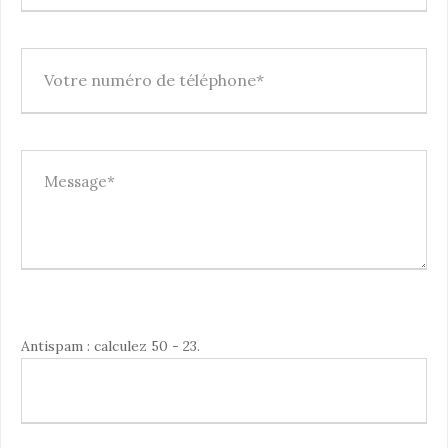
V
Antispam : calculez 50 - 23.
e
u
i
l
l