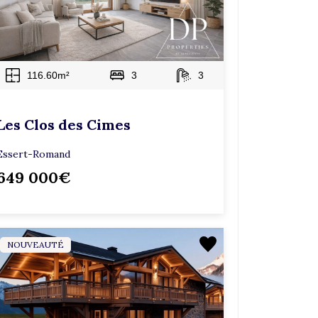
116.60m²
3
3
Les Clos des Cimes
Essert-Romand
649 000€
NOUVEAUTÉ