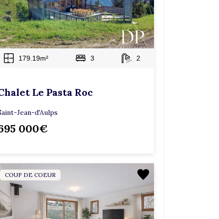
179.19m²
3
2
Chalet Le Pasta Roc
Saint-Jean-d'Aulps
695 000€
COUP DE COEUR