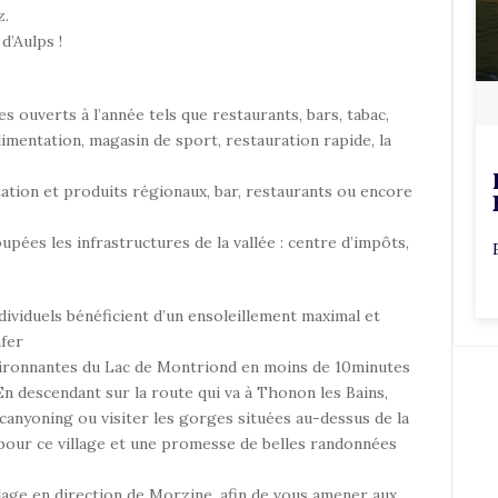
z.
d’Aulps !
s ouverts à l’année tels que restaurants, bars, tabac,
imentation, magasin de sport, restauration rapide, la
ntation et produits régionaux, bar, restaurants ou encore
pées les infrastructures de la vallée : centre d’impôts,
ndividuels bénéficient d’un ensoleillement maximal et
nfer
environnantes du Lac de Montriond en moins de 10minutes
En descendant sur la route qui va à Thonon les Bains,
canyoning ou visiter les gorges situées au-dessus de la
our ce village et une promesse de belles randonnées
illage en direction de Morzine, afin de vous amener aux