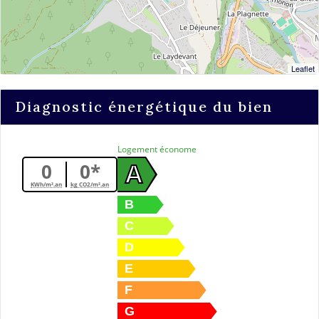
Leaflet
Diagnostic énergétique du bien
Logement économe
0
0*
A
KWh/m².an
kg CO2/m².an
B
C
D
E
F
G