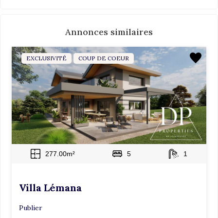
s
e
Annonces similaires
r
c
e
EXCLUSIVITÉ
COUP DE COEUR
c
h
a
m
p
v
i
d
277.00m²
5
1
e
.
Villa Lémana
Publier