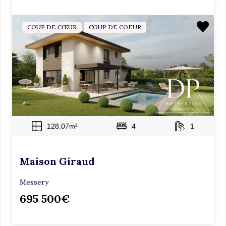
COUP DE CŒUR
COUP DE COEUR
128.07m²
4
1
Maison Giraud
Messery
695 500€