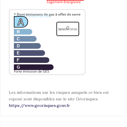
Logement énergivore
* Dont émissions de gaz à effet de serre
Faible émission de GES
A
0
KgéqCO2 / m².an
B
C
D
E
F
G
Forte émission de GES
Les informations sur les risques auxquels ce bien est
exposé sont disponibles sur le site Géorisques
https://www.georisques.gouv.fr