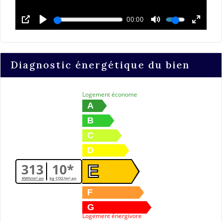
Diagnostic énergétique du bien
Logement économe
A
B
C
D
313
10*
E
KWh/m².an
kg CO2/m².an
F
G
Logement énergivore