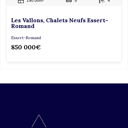
190.00m²
5
4
Les Vallons, Chalets Neufs Essert-
Romand
Essert-Romand
850 000€