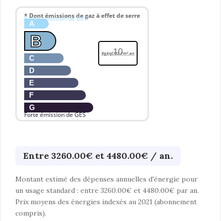
* Dont émissions de gaz à effet de serre
Faible émission de GES
A
B
10
KgéqCO2 / m².an
C
D
E
F
G
Forte émission de GES
Entre 3260.00€ et 4480.00€ / an.
Montant estimé des dépenses annuelles d'énergie pour
un usage standard : entre 3260.00€ et 4480.00€ par an.
Prix moyens des énergies indexés au 2021 (abonnement
compris).