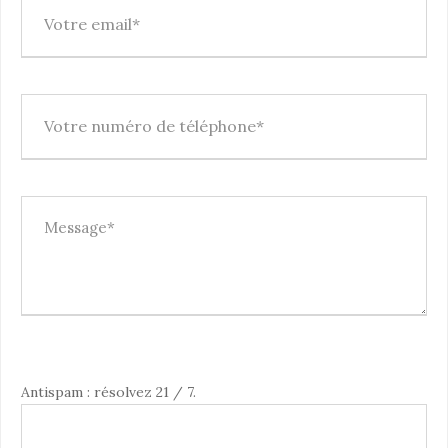
V
Antispam : résolvez 21 / 7.
e
u
i