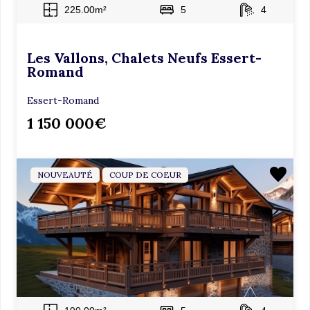
225.00m²
5
4
Les Vallons, Chalets Neufs Essert-
Romand
Essert-Romand
1 150 000€
NOUVEAUTÉ
COUP DE COEUR