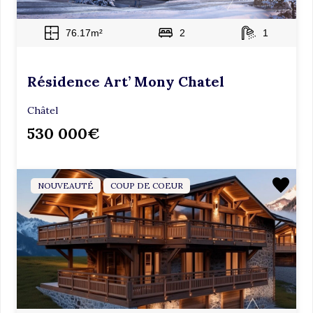
i
d
76.17m²
2
1
e
.
Résidence Art’ Mony Chatel
Châtel
530 000€
NOUVEAUTÉ
COUP DE COEUR