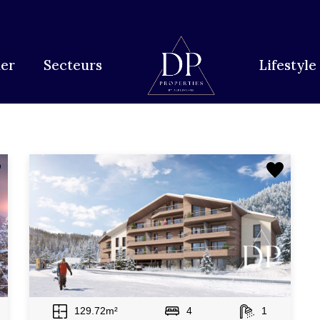
ype de biens
Pièces
Type de biens
er
Secteurs
Lifestyle
129.72m²
4
1