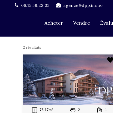
06.15.59.22.03
agence@dpp.immo
Type d'offre
T
Type d'offre
Acheter
Vendre
Évalu
2 résultats
76.17m²
2
1